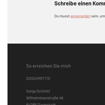
Schreibe einen Kom
Du musst
angemeldet
sein, u
So erreichen Sie mich
SOSCHMITT©
Sonja Schmitt
Wilhelminenstraße 46
64285 Darmstadt