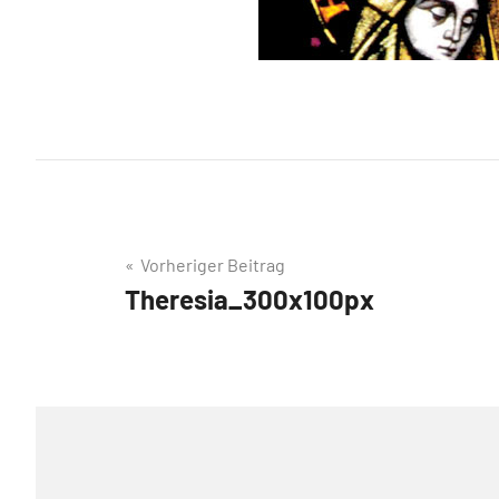
Beitragsnavigation
Vorheriger Beitrag
Theresia_300x100px