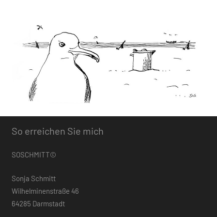
So erreichen Sie mich
SOSCHMITT©
Sonja Schmitt
Wilhelminenstraße 46
64285 Darmstadt