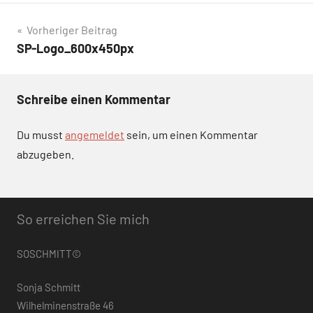
Beitragsnavigation
Vorheriger Beitrag
SP-Logo_600x450px
Schreibe einen Kommentar
Du musst
angemeldet
sein, um einen Kommentar
abzugeben.
So erreichen Sie mich
SOSCHMITT©
Sonja Schmitt
Wilhelminenstraße 46