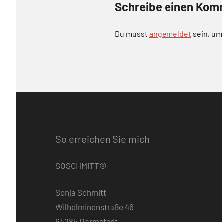
Schreibe einen Kom
Du musst
angemeldet
sein, u
So erreichen Sie mich
SOSCHMITT©
Sonja Schmitt
Wilhelminenstraße 46
64285 Darmstadt