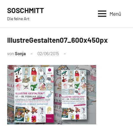
Zum
SOSCHMITT
Inhalt
Menü
Die feine Art
springen
IllustreGestalten07_600x450px
von
Sonja
02/06/2015