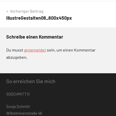
Beitragsnavigation
Vorheriger Beitrag
IllustreGestalten06_600x450px
Schreibe einen Kommentar
Du musst
angemeldet
sein, um einen Kommentar
abzugeben.
So erreichen Sie mich
SOSCHMITT©
Sonja Schmitt
Wilhelminenstraße 46