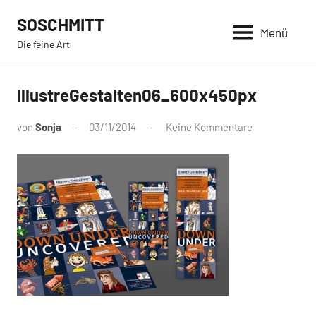
Zum
SOSCHMITT
Inhalt
Menü
Die feine Art
springen
IllustreGestalten06_600x450px
von
Sonja
03/11/2014
Keine Kommentare