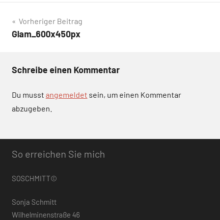
Beitragsnavigation
Vorheriger Beitrag
Glam_600x450px
Schreibe einen Kommentar
Du musst
angemeldet
sein, um einen Kommentar
abzugeben.
So erreichen Sie mich
SOSCHMITT©
Sonja Schmitt
Wilhelminenstraße 46