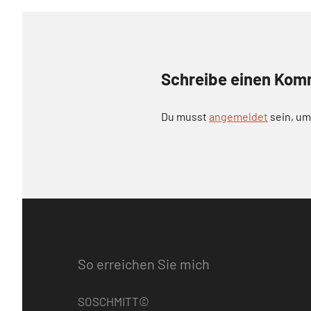
Schreibe einen Kom
Du musst
angemeldet
sein, u
So erreichen Sie mich
SOSCHMITT©