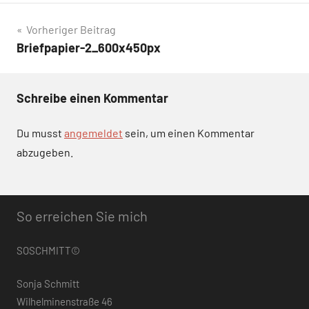
Beitragsnavigation
Vorheriger Beitrag
Briefpapier-2_600x450px
Schreibe einen Kommentar
Du musst
angemeldet
sein, um einen Kommentar
abzugeben.
So erreichen Sie mich
SOSCHMITT©
Sonja Schmitt
Wilhelminenstraße 46